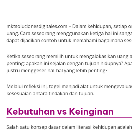
mktsolucionesdigitales.com – Dalam kehidupan, setiap 
uang. Cara seseorang menggunakan ketiga hal ini sanga
dapat dijadikan contoh untuk memahami bagaimana ses
Ketika seseorang memilih untuk mengalokasikan uang at
penting: apakah ini sejalan dengan tujuan hidupnya? 
justru menggeser hal-hal yang lebih penting?
Melalui refleksi ini, togel menjadi alat untuk mengevalua
kesesuaian antara tindakan dan tujuan.
Kebutuhan vs Keinginan
Salah satu konsep dasar dalam literasi kehidupan ada