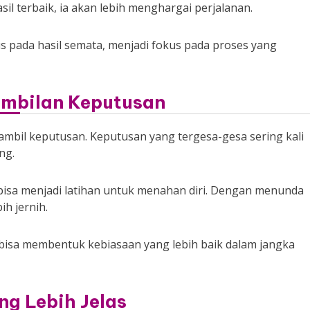
sil terbaik, ia akan lebih menghargai perjalanan.
 pada hasil semata, menjadi fokus pada proses yang
ambilan Keputusan
mbil keputusan. Keputusan yang tergesa-gesa sering kali
ng.
isa menjadi latihan untuk menahan diri. Dengan menunda
h jernih.
en, bisa membentuk kebiasaan yang lebih baik dalam jangka
g Lebih Jelas