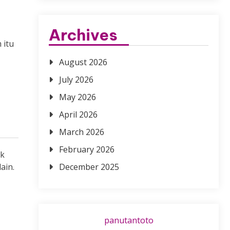
Archives
 itu
August 2026
July 2026
May 2026
April 2026
March 2026
February 2026
ak
ain.
December 2025
panutantoto