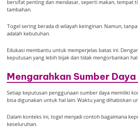
bersifat penting dan mendasar, seperti makan, tempat ti
tambahan.
Togel sering berada di wilayah keinginan. Namun, tanp
adalah kebutuhan.
Edukasi membantu untuk memperjelas batas ini. Deng
keputusan yang lebih bijak dan tidak mengorbankan hal-
Mengarahkan Sumber Daya 
Setiap keputusan penggunaan sumber daya memiliki kons
bisa digunakan untuk hal lain. Waktu yang dihabiskan un
Dalam konteks ini, togel menjadi contoh bagaimana kep
keseluruhan.