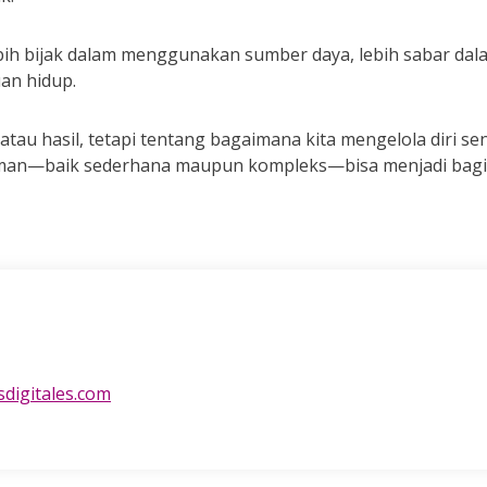
ebih bijak dalam menggunakan sumber daya, lebih sabar dal
uan hidup.
au hasil, tetapi tentang bagaimana kita mengelola diri send
laman—baik sederhana maupun kompleks—bisa menjadi bag
sdigitales.com