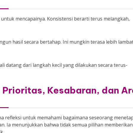
i untuk mencapainya. Konsistensi berarti terus melangkah,
un hasil secara bertahap. Ini mungkin terasa lebih lambat
i datang dari langkah kecil yang dilakukan secara terus-
 Prioritas, Kesabaran, dan A
rana refleksi untuk memahami bagaimana seseorang meneta
uan. Ia menunjukkan bahwa tidak semua pilihan memberikan 
k.