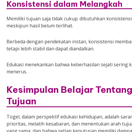
Konsistensi dalam Melangkah
Memiliki tujuan saja tidak cukup; dibutuhkan konsistens
meskipun hasil belum terlihat.
Berbeda dengan pendekatan instan, konsistensi membang
tetapi lebih stabil dan dapat diandalkan.
Edukasi menekankan bahwa keberhasilan sejati sering kal
menerus.
Kesimpulan Belajar Tentang
Tujuan
Togel, dalam perspektif edukasi kehidupan, adalah sa
prioritas, melatih kesabaran, dan menentukan arah tuj
yang sama, dan bahwa setiap keputusan memiliki dampa